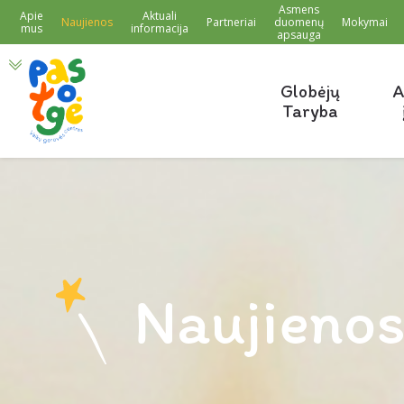
Asmens
Apie
Aktuali
Naujienos
Partneriai
duomenų
Mokymai
mus
informacija
apsauga
Globėjų
A
Taryba
Naujieno