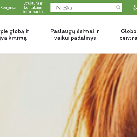
Struktūra ir
Renginiai
kontaktinė
informacija
pie globą ir
Paslaugų šeimai ir
Globo
įvaikinimą
vaikui padalinys
centr
s