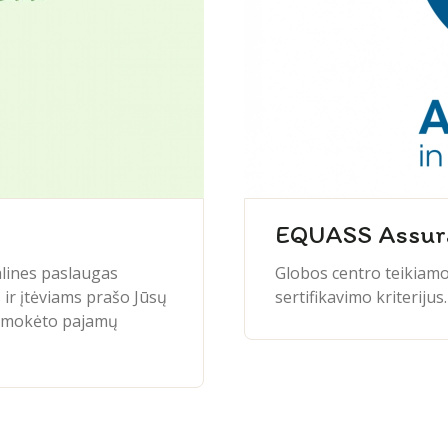
EQUASS Assur
alines paslaugas
Globos centro teikiam
 ir įtėviams prašo Jūsų
sertifikavimo kriterijus
sumokėto pajamų