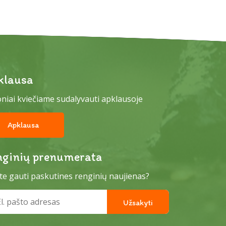
klausa
niai kviečiame sudalyvauti apklausoje
Apklausa
nginių prenumerata
te gauti paskutines renginių naujienas?