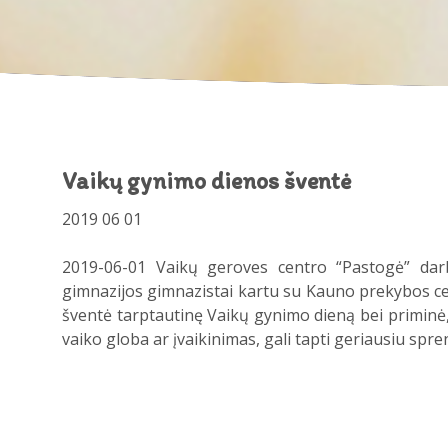
Vaikų gynimo dienos šventė
2019 06 01
2019-06-01 Vaikų geroves centro “Pastogė” darb
gimnazijos gimnazistai kartu su Kauno prekybos ce
šventė tarptautinę Vaikų gynimo dieną bei priminė
vaiko globa ar įvaikinimas, gali tapti geriausiu sp