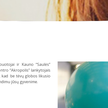
uotojai ir Kauno “Saulės”
ntro “Akropolis” lankytojais
, kad be tėvų globos likusio
rendimu jūsų gyvenime.