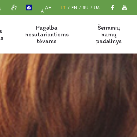
-
A+
LT
EN
RU
UA
A
Pagalba
Šeiminių
s
nesutariantiems
namų
as
tėvams
padalinys