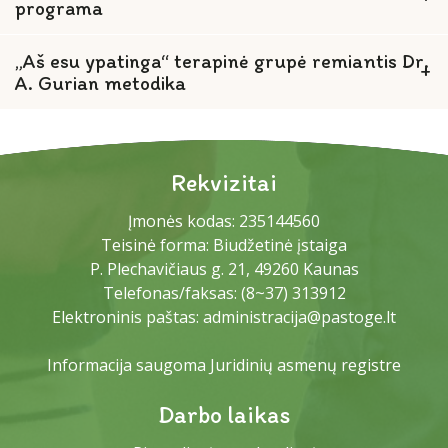
programa
Psichologo paslaugos
Grupinė terapija
„Aš esu ypatinga“ terapinė grupė remiantis Dr.
Metodinės priemonės
A. Gurian metodika
Grupės globojamiems (rūpinamiems), įvaikintiems
vaikams
Grupės globėjams (rūpintojams), įtėviams
Paslaugos
Rekvizitai
Psichologo paslaugos
Paslaugų gavimo tvarka
Projektai
Įmonės kodas: 235144560
Teisinė forma: Biudžetinė įstaiga
Metodinės priemonės
Specialistų komanda
Savanoriška globa (svečiavimasis)
P. Plechavičiaus g. 21, 49260 Kaunas
Telefonas/faksas:
(8~37) 313912
Paslaugų kainos
Teisės aktai
Elektroninis paštas:
administracija@pastoge.lt
Papildoma informacija
Informacija saugoma Juridinių asmenų registre
Darbo laikas