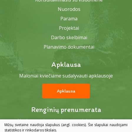
Nuorodos
Parama
Projektai
Darbo skelbimai
Planavimo dokumentai
Apklausa
Maloniai kviečiame sudalyvauti apklausoje
Apklausa
Renginių prenumerata
Norite gauti paskutines renginių naujienas?
Mūsų svetainė naudoja slapukus (angl. cookies). Šie slapukai naudojami
statistikos ir rinkodaros tikslais.