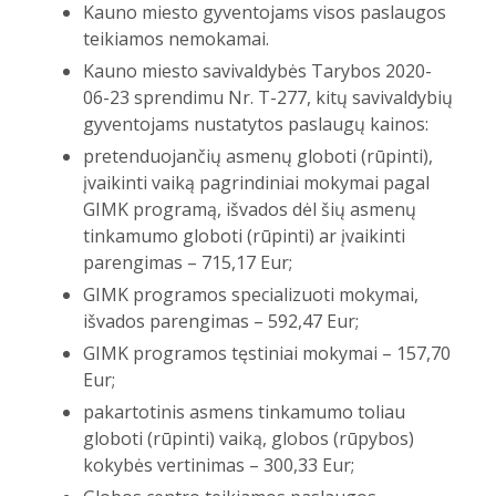
Kauno miesto gyventojams visos paslaugos
teikiamos nemokamai.
Kauno miesto savivaldybės Tarybos 2020-
06-23 sprendimu Nr. T-277, kitų savivaldybių
gyventojams nustatytos paslaugų kainos:
pretenduojančių asmenų globoti (rūpinti),
įvaikinti vaiką pagrindiniai mokymai pagal
GIMK programą, išvados dėl šių asmenų
tinkamumo globoti (rūpinti) ar įvaikinti
parengimas – 715,17 Eur;
GIMK programos specializuoti mokymai,
išvados parengimas – 592,47 Eur;
GIMK programos tęstiniai mokymai – 157,70
Eur;
pakartotinis asmens tinkamumo toliau
globoti (rūpinti) vaiką, globos (rūpybos)
kokybės vertinimas – 300,33 Eur;