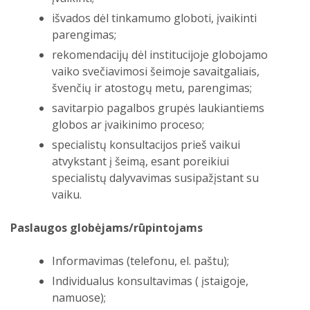
Paslaugos
Paslaugų šeimai ir vaikui padalinio
išvados dėl tinkamumo globoti, įvaikinti
paslaugos
parengimas;
Funkcijos
rekomendacijų dėl institucijoje globojamo
vaiko svečiavimosi šeimoje savaitgaliais,
Globos centro įgyvendinami projektai
Paslaugos
švenčių ir atostogų metu, parengimas;
Teikiamos paslaugos
savitarpio pagalbos grupės laukiantiems
Paslaugų gavimo tvarka
Projektai
globos ar įvaikinimo proceso;
Grupinė terapija
Specialistų komanda
specialistų konsultacijos prieš vaikui
Savanoriška globa (svečiavimasis)
atvykstant į šeimą, esant poreikiui
Psichologo paslaugos
Paslaugų kainos
specialistų dalyvavimas susipažįstant su
Teisės aktai
vaiku.
Metodinės priemonės
Papildoma informacija
Paslaugos globėjams/rūpintojams
Informavimas (telefonu, el. paštu);
Individualus konsultavimas ( įstaigoje,
namuose);