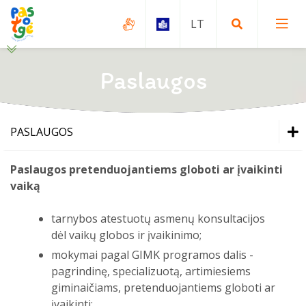
Paslaugos
Globa ir rūpyba
PASLAUGOS
Apsisprendusiems globoti
Globa ir rūpyba
Paslaugos pretenduojantiems globoti ar įvaikinti
vaiką
Įvaikinimas
Apsisprendusiems globoti
Apsisprendusiems įsivaikinti
tarnybos atestuotų asmenų konsultacijos
dėl vaikų globos ir įvaikinimo;
Įvaikinimas
Paslaugos
mokymai pagal GIMK programos dalis -
pagrindinę, specializuotą, artimiesiems
Apsisprendusiems įsivaikinti
giminaičiams, pretenduojantiems globoti ar
įvaikinti;