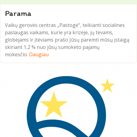
Parama
Vaikų gerovės centras „Pastogė“, teikianti socialines
paslaugas vaikams, kurie yra krizėje, jų tėvams,
globėjams ir įtėviams prašo Jūsų paremti mūsų įstaigą
skiriant 1,2 % nuo jūsų sumokėto pajamų
mokesčio.
Daugiau