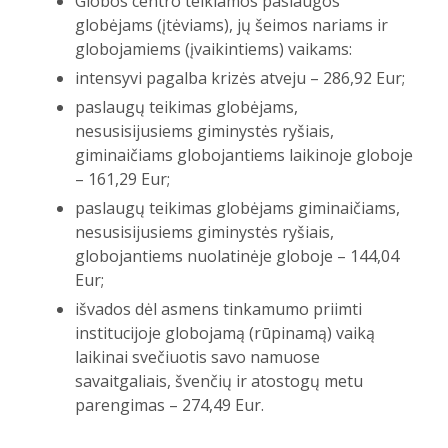
Globos centro teikiamos paslaugos
globėjams (įtėviams), jų šeimos nariams ir
globojamiems (įvaikintiems) vaikams:
intensyvi pagalba krizės atveju – 286,92 Eur;
paslaugų teikimas globėjams,
nesusisijusiems giminystės ryšiais,
giminaičiams globojantiems laikinoje globoje
– 161,29 Eur;
paslaugų teikimas globėjams giminaičiams,
nesusisijusiems giminystės ryšiais,
globojantiems nuolatinėje globoje – 144,04
Eur;
išvados dėl asmens tinkamumo priimti
institucijoje globojamą (rūpinamą) vaiką
laikinai svečiuotis savo namuose
savaitgaliais, švenčių ir atostogų metu
parengimas – 274,49 Eur.