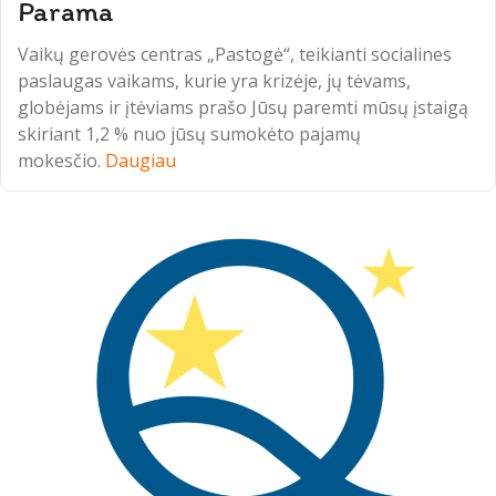
Parama
Vaikų gerovės centras „Pastogė“, teikianti socialines
paslaugas vaikams, kurie yra krizėje, jų tėvams,
globėjams ir įtėviams prašo Jūsų paremti mūsų įstaigą
skiriant 1,2 % nuo jūsų sumokėto pajamų
mokesčio.
Daugiau