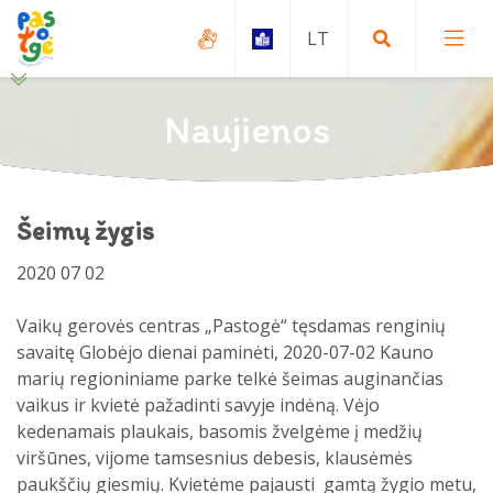
Naujienos
Globa ir rūpyba
Šeimų žygis
Apsisprendusiems globoti
Paslaugų šeimai ir vaikui padalinio
2020 07 02
paslaugos
Įvaikinimas
Funkcijos
Vaikų gerovės centras „Pastogė“ tęsdamas renginių
Apsisprendusiems įsivaikinti
savaitę Globėjo dienai paminėti, 2020-07-02 Kauno
Globos centro įgyvendinami projektai
Paslaugos
marių regioniniame parke telkė šeimas auginančias
Paslaugos
vaikus ir kvietė pažadinti savyje indėną. Vėjo
Teikiamos paslaugos
Paslaugų gavimo tvarka
kedenamais plaukais, basomis žvelgėme į medžių
Projektai
viršūnes, vijome tamsesnius debesis, klausėmės
Grupinė terapija
Specialistų komanda
Savanoriška globa (svečiavimasis)
paukščių giesmių. Kvietėme pajausti gamtą žygio metu,