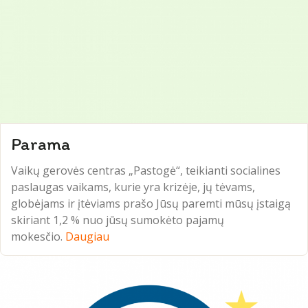
Parama
Vaikų gerovės centras „Pastogė“, teikianti socialines
paslaugas vaikams, kurie yra krizėje, jų tėvams,
globėjams ir įtėviams prašo Jūsų paremti mūsų įstaigą
skiriant 1,2 % nuo jūsų sumokėto pajamų
mokesčio.
Daugiau