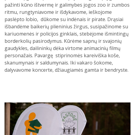
pažinti kūno ištvermę ir galimybes jogos zoo ir zumbos
Psichologo paslaugos
Paslaugų kainos
Teisės aktai
ritmu, rungtyniavome ir išdykavome, ieškojome
paslėpto lobio, dūkome su indėnais ir pirate. Drąsiai
Metodinės priemonės
Papildoma informacija
išbandėme baikerių plieninius žirgus, susipažinome su
kariuomenės ir policijos ginklais, stebėjome išmintingų
borderkolių pasirodymus. Kūrėme sapnų ir svajonių
gaudykles, dailininkų dėka virtome animacinių filmų
personažais. Pavargę stiprinomės kareiviška koše,
skanumynais ir saldumynais. Iki vakaro šokome,
dalyvavome koncerte, džiaugiamės gamta ir bendryste.