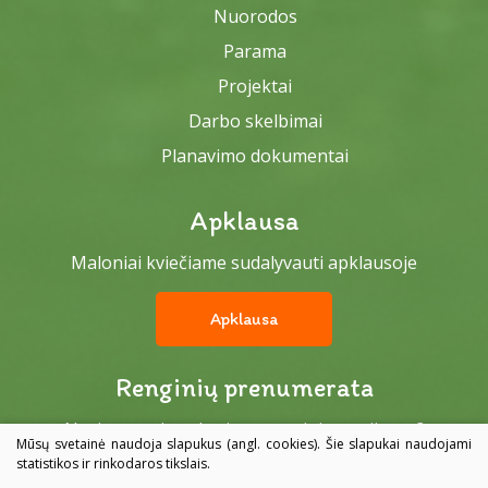
Nuorodos
Parama
Projektai
Darbo skelbimai
Planavimo dokumentai
Apklausa
Maloniai kviečiame sudalyvauti apklausoje
Apklausa
Renginių prenumerata
Norite gauti paskutines renginių naujienas?
Mūsų svetainė naudoja slapukus (angl. cookies). Šie slapukai naudojami
statistikos ir rinkodaros tikslais.