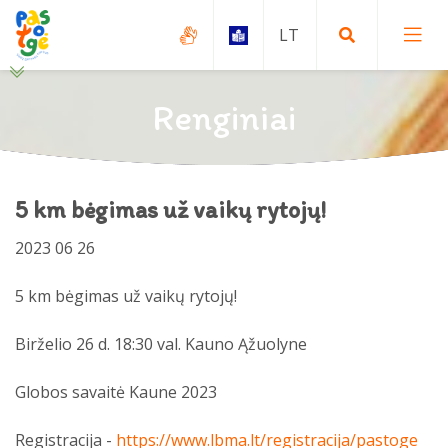
Renginiai
Globa ir rūpyba
5 km bėgimas už vaikų rytojų!
Apsisprendusiems globoti
Paslaugų šeimai ir vaikui padalinio
2023 06 26
paslaugos
Įvaikinimas
Funkcijos
5 km bėgimas už vaikų rytojų!
Apsisprendusiems įsivaikinti
Globos centro įgyvendinami projektai
Paslaugos
Birželio 26 d. 18:30 val. Kauno Ąžuolyne
Paslaugos
Teikiamos paslaugos
Paslaugų gavimo tvarka
Globos savaitė Kaune 2023
Projektai
Grupinė terapija
Specialistų komanda
Savanoriška globa (svečiavimasis)
Registracija -
https://www.lbma.lt/
registracija/pastoge