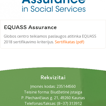
EQUASS Assurance
Globos centro teikiamos paslaugos atitinka EQUASS
2018 sertifikavimo kriterijus.
Sertifikatas (pdf)
Rekvizitai
Įmonės kodas: 235144560
Teisinė forma: Biudžetinė įstaiga
P. Plechavičiaus g. 21, 49260 Kaunas
Telefonas/faksas:
(8~37) 313912